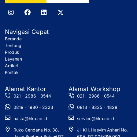
I
F
L
X
n
a
i
-
s
c
n
t
t
e
k
w
Navigasi Cepat
a
b
e
i
Beranda
g
o
d
t
r
o
i
t
Tentang
a
k
n
e
Produk
m
r
Layanan
Artikel
Kontak
Alamat Kantor
Alamat Workshop
021 - 2986 - 0544
021 - 2986 - 0544
0819 - 1980 - 2323
0813 - 8335 - 4828
hasta@hka.co.id
service@hka.co.id
Ruko Cendana No. 38,
Jl. KH. Hasyim Ashari No.
Jalan Benteng Betawi RT
69A, RT.005/RW.002,