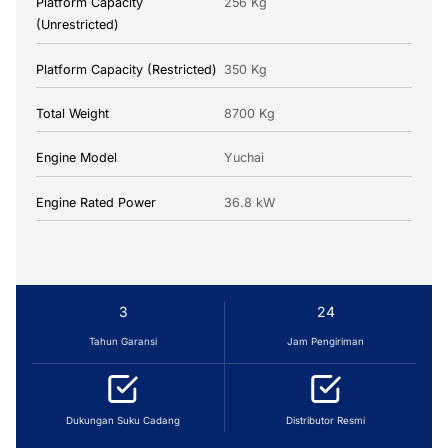
Platform Capacity
256 Kg
(Unrestricted)
Platform Capacity (Restricted)
350 Kg
Total Weight
8700 Kg
Engine Model
Yuchai
Engine Rated Power
36.8 kW
3
24
Tahun Garansi
Jam Pengiriman
Dukungan Suku Cadang
Distributor Resmi