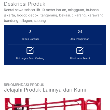
Deskripsi Produk
Rental sewa scissor lift 10 meter harian, mingguan, bulanan
jakarta, bogor, depok, tangerang, bekasi, cikarang, karawang,
bandung, cilegon, subang
3
24
Tahun Garansi
Jam Pengiriman
Dukungan Suku Cadang
Distributor Resmi
REKOMENDASI PRODUK
Jelajahi Produk Lainnya dari Kami