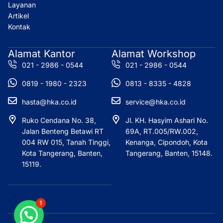
m
r
Layanan
Artikel
Kontak
Alamat Kantor
Alamat Workshop
021 - 2986 - 0544
021 - 2986 - 0544
0819 - 1980 - 2323
0813 - 8335 - 4828
hasta@hka.co.id
service@hka.co.id
Ruko Cendana No. 38,
Jl. KH. Hasyim Ashari No.
Jalan Benteng Betawi RT
69A, RT.005/RW.002,
004 RW 015, Tanah Tinggi,
Kenanga, Cipondoh, Kota
Kota Tangerang, Banten,
Tangerang, Banten, 15148.
15119.
1