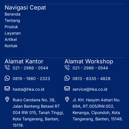
t
e
k
w
Navigasi Cepat
a
b
e
i
Beranda
g
o
d
t
r
o
i
t
Tentang
a
k
n
e
Produk
m
r
Layanan
Artikel
Kontak
Alamat Kantor
Alamat Workshop
021 - 2986 - 0544
021 - 2986 - 0544
0819 - 1980 - 2323
0813 - 8335 - 4828
hasta@hka.co.id
service@hka.co.id
Ruko Cendana No. 38,
Jl. KH. Hasyim Ashari No.
Jalan Benteng Betawi RT
69A, RT.005/RW.002,
004 RW 015, Tanah Tinggi,
Kenanga, Cipondoh, Kota
Kota Tangerang, Banten,
Tangerang, Banten, 15148.
15119.