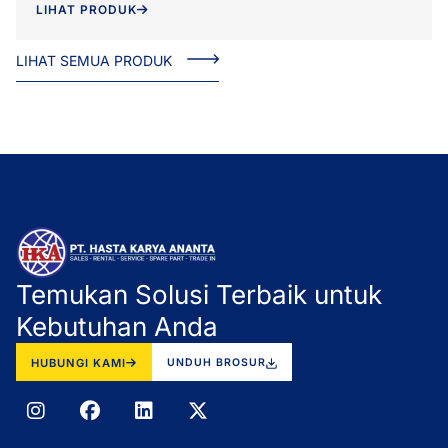
LIHAT PRODUK
LIHAT SEMUA PRODUK
Temukan Solusi Terbaik untuk
Kebutuhan Anda
HUBUNGI KAMI
UNDUH BROSUR
I
F
L
X
n
a
i
-
s
c
n
t