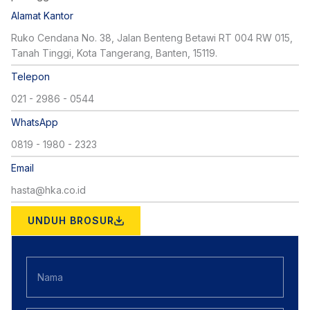
Alamat Kantor
Ruko Cendana No. 38, Jalan Benteng Betawi RT 004 RW 015,
Tanah Tinggi, Kota Tangerang, Banten, 15119.
Telepon
021 - 2986 - 0544
WhatsApp
0819 - 1980 - 2323
Email
hasta@hka.co.id
UNDUH BROSUR
N
a
m
a