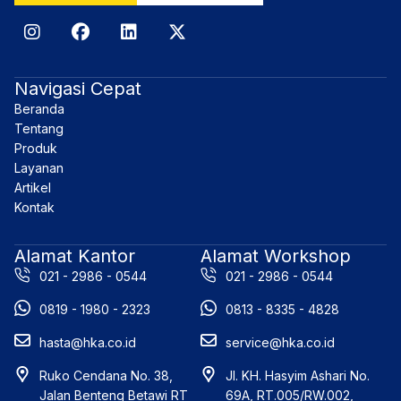
I
F
L
X
n
a
i
-
s
c
n
t
t
e
k
w
Navigasi Cepat
a
b
e
i
Beranda
g
o
d
t
r
o
i
t
Tentang
a
k
n
e
Produk
m
r
Layanan
Artikel
Kontak
Alamat Kantor
Alamat Workshop
021 - 2986 - 0544
021 - 2986 - 0544
0819 - 1980 - 2323
0813 - 8335 - 4828
hasta@hka.co.id
service@hka.co.id
Ruko Cendana No. 38,
Jl. KH. Hasyim Ashari No.
Jalan Benteng Betawi RT
69A, RT.005/RW.002,