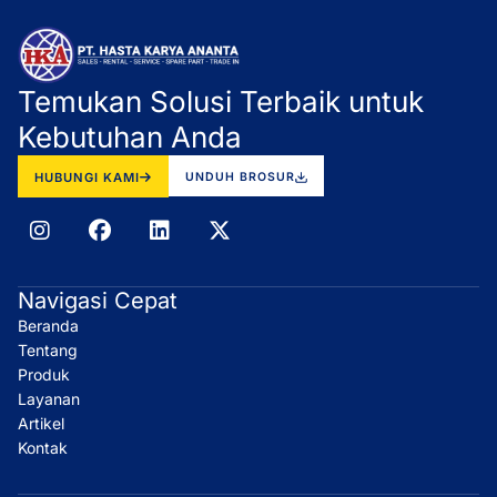
Temukan Solusi Terbaik untuk
Kebutuhan Anda
HUBUNGI KAMI
UNDUH BROSUR
I
F
L
X
n
a
i
-
s
c
n
t
t
e
k
w
Navigasi Cepat
a
b
e
i
Beranda
g
o
d
t
r
o
i
t
Tentang
a
k
n
e
Produk
m
r
Layanan
Artikel
Kontak