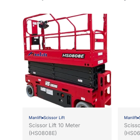
Manlift
Scissor Lift
Manlift
Scissor Lift 10 Meter
Scisso
(HS0808E)
(HS06