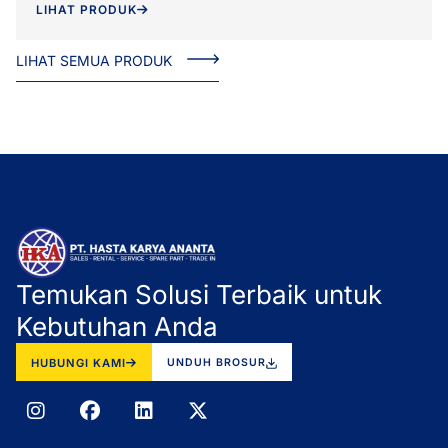
LIHAT PRODUK
LIHAT SEMUA PRODUK
Temukan Solusi Terbaik untuk
Kebutuhan Anda
HUBUNGI KAMI
UNDUH BROSUR
I
F
L
X
n
a
i
-
s
c
n
t