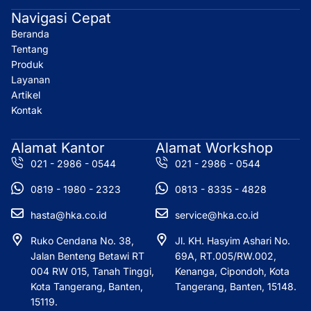
t
e
k
w
Navigasi Cepat
a
b
e
i
Beranda
g
o
d
t
r
o
i
t
Tentang
a
k
n
e
Produk
m
r
Layanan
Artikel
Kontak
Alamat Kantor
Alamat Workshop
021 - 2986 - 0544
021 - 2986 - 0544
0819 - 1980 - 2323
0813 - 8335 - 4828
hasta@hka.co.id
service@hka.co.id
Ruko Cendana No. 38,
Jl. KH. Hasyim Ashari No.
Jalan Benteng Betawi RT
69A, RT.005/RW.002,
004 RW 015, Tanah Tinggi,
Kenanga, Cipondoh, Kota
Kota Tangerang, Banten,
Tangerang, Banten, 15148.
15119.