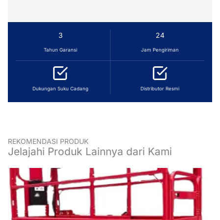
3
24
Tahun Garansi
Jam Pengiriman
Dukungan Suku Cadang
Distributor Resmi
REKOMENDASI PRODUK
Jelajahi Produk Lainnya dari Kami