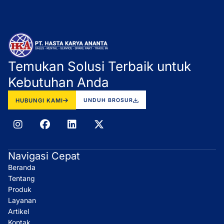
Temukan Solusi Terbaik untuk
Kebutuhan Anda
HUBUNGI KAMI
UNDUH BROSUR
I
F
L
X
n
a
i
-
s
c
n
t
t
e
k
w
Navigasi Cepat
a
b
e
i
Beranda
g
o
d
t
r
o
i
t
Tentang
a
k
n
e
Produk
m
r
Layanan
Artikel
Kontak