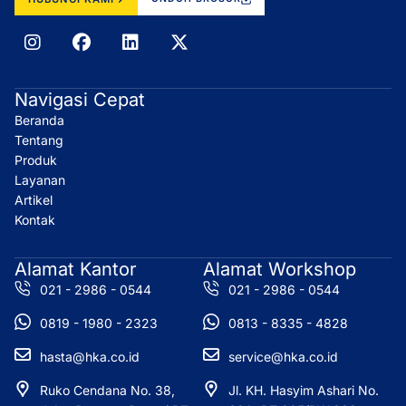
I
F
L
X
n
a
i
-
s
c
n
t
t
e
k
w
Navigasi Cepat
a
b
e
i
Beranda
g
o
d
t
r
o
i
t
Tentang
a
k
n
e
Produk
m
r
Layanan
Artikel
Kontak
Alamat Kantor
Alamat Workshop
021 - 2986 - 0544
021 - 2986 - 0544
0819 - 1980 - 2323
0813 - 8335 - 4828
hasta@hka.co.id
service@hka.co.id
Ruko Cendana No. 38,
Jl. KH. Hasyim Ashari No.